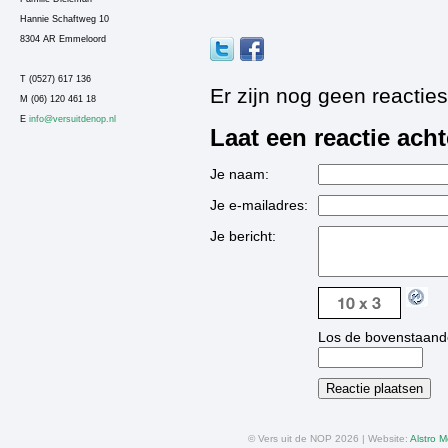
Hannie Schaftweg 10
8304 AR Emmeloord
T (0527) 617 136
Er zijn nog geen reacties
M (06) 120 461 18
E
info@versuitdenop.nl
Laat een reactie acht
Je naam:
Je e-mailadres:
Je bericht:
Los de bovenstaand
© Vers uit de NOP 2026 | Website:
Alstro M