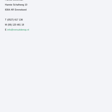
Hannie Schaftweg 10
8304 AR Emmeloord
T (0527) 617 136
M (06) 120 461 18
E
info@versuitdenop.nl