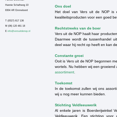
Hannie Schaftweg 10
Ons doel
8304 AR Emmeloord
Het doel van Vers uit de NOP is e
kwaliteitsproducten voor een goed beta
T (0527) 617 136
M (06) 120 461 18
Rechtstreeks van de boer
E
info@versuitdenop.nl
Vers uit de NOP haalt haar producten
Daarmee wordt de tussenhandel uitg
deel waar hij recht op heeft en kan d
Constante groei
Ooit is Vers uit de NOP begonnen me
wortels. Nu hebben wij een groeiend 
assortiment
.
Toekomst
In de toekomst zullen wij ons assort
wij u nog meer kunnen bieden.
Stichting Veldleeuwerik
Al enkele jaren is Boerderijwinkel V
Veldleeuwerik. Een stichting voo