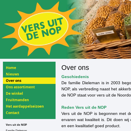
Over ons
Home
Nieuws
Geschiedenis
Over ons
De familie Dieleman is in 2003 bego
Ons assortiment
NOP, als verbreding naast het akkerb
De winkel
de NOP staat voor vers uit de Noordo
Fruitmanden
Het aardappelseizoen
Reden Vers uit de NOP
Contact
Vers uit de NOP is begonnen met de
ervaren wat kwaliteit is. Dit doen wi
Vers uit de NOP
en een kwalitatief goed product.
Familie Dieleman